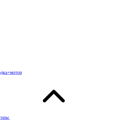
одка+мотор
торы