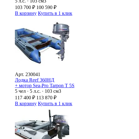
5 л.с. · 103 см3
103 700
₽
100 590
₽
В корзину
Купить в 1 клик
Арт.
230041
Лодка Reef 360НД
+ мотор Sea-Pro Tarpon Т 5S
5 чел · 5 л.с. · 103 см3
117 400
₽
113 870
₽
В корзину
Купить в 1 клик