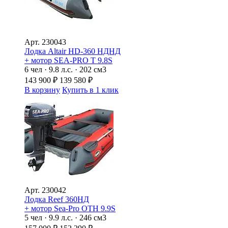
Арт.
230043
Лодка Altair HD-360 НДНД
+ мотор SEA-PRO Т 9.8S
6 чел · 9.8 л.с. · 202 см3
143 900
₽
139 580
₽
В корзину
Купить в 1 клик
Арт.
230042
Лодка Reef 360НД
+ мотор Sea-Pro ОТН 9.9S
5 чел · 9.9 л.с. · 246 см3