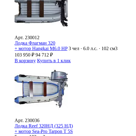
Арт.
230012
Лодка Флагман 320
+ мотор Hangkai M6.0 HP
3 чел · 6.0 л.с. · 102 см3
103 950
₽
94 712
₽
В корзину
Купить в 1 клик
Арт.
230036
Лодка Reef 320НД (325 НД)
+ мотор Sea-Pro Tarpon Т 5S