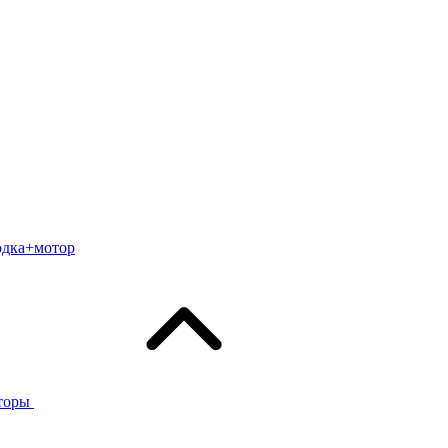
одка+мотор
торы