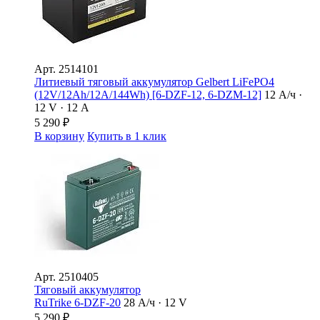
Арт.
2514101
Литиевый тяговый аккумулятор Gelbert LiFePO4
(12V/12Ah/12A/144Wh) [6-DZF-12, 6-DZM-12]
12 А/ч ·
12 V · 12 А
5 290
₽
В корзину
Купить в 1 клик
Арт.
2510405
Тяговый аккумулятор
RuTrike 6-DZF-20
28 А/ч · 12 V
5 290
₽