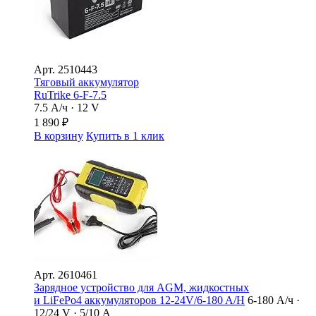
Арт.
2510443
Тяговый аккумулятор
RuTrike 6-F-7.5
7.5 А/ч · 12 V
1 890
₽
В корзину
Купить в 1 клик
Арт.
2610461
Зарядное устройство для AGM, жидкостных
и LiFePo4 аккумуляторов 12-24V/6-180 A/Н
6-180 А/ч ·
12/24 V · 5/10 А