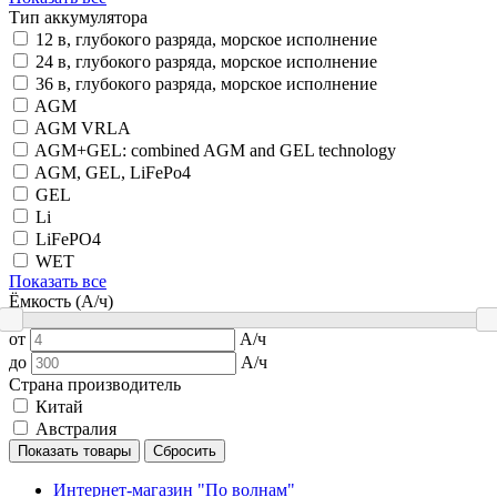
Тип аккумулятора
12 в, глубокого разряда, морское исполнение
24 в, глубокого разряда, морское исполнение
36 в, глубокого разряда, морское исполнение
AGM
AGM VRLA
AGM+GEL: combined AGM and GEL technology
AGM, GEL, LiFePo4
GEL
Li
LiFePO4
WET
Показать все
Ёмкость (А/ч)
от
А/ч
до
А/ч
Страна производитель
Китай
Австралия
Показать товары
Сбросить
Интернет-магазин "По волнам"