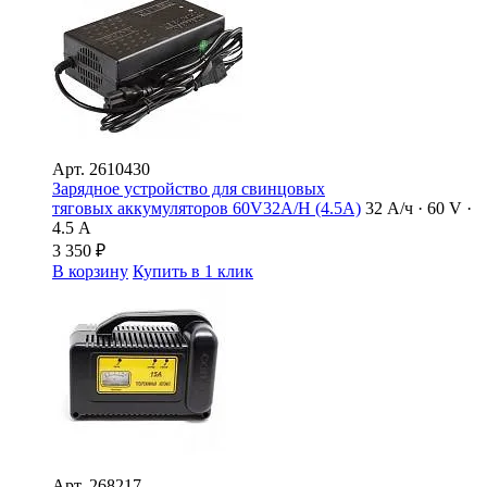
Арт.
2610430
Зарядное устройство для свинцовых
тяговых аккумуляторов 60V32A/H (4.5A)
32 А/ч · 60 V ·
4.5 А
3 350
₽
В корзину
Купить в 1 клик
Арт.
268217