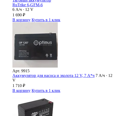
Тяговый аккумулятор
RuTrike 6-GFM-6
6 А/ч · 12 V
1 690
₽
В корзину
Купить в 1 клик
Арт.
9915
Аккумулятор для насоса и эхолота 12 V, 7 А*ч
7 А/ч · 12
V
1 710
₽
В корзину
Купить в 1 клик