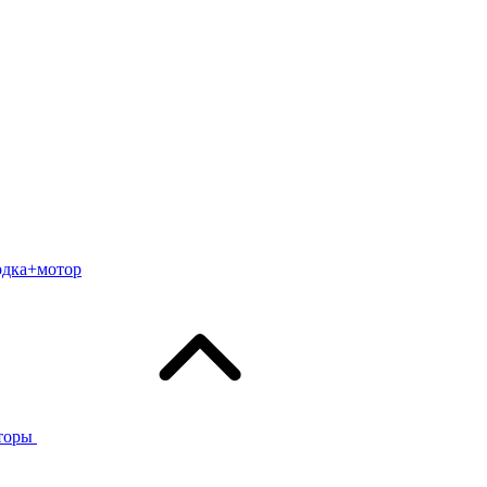
одка+мотор
торы