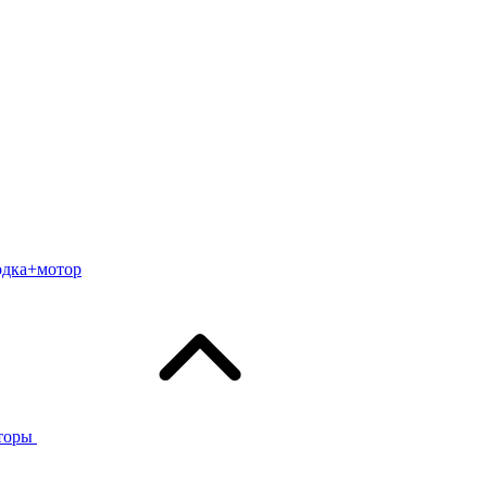
одка+мотор
торы