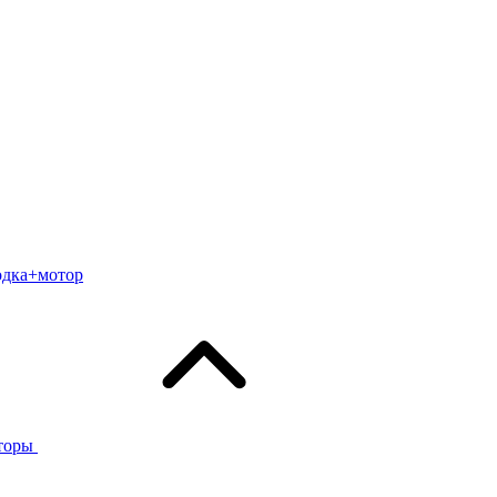
одка+мотор
торы