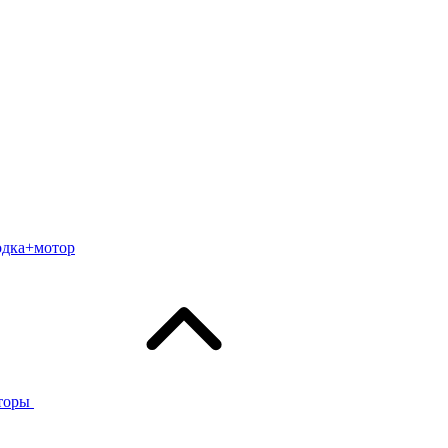
одка+мотор
торы