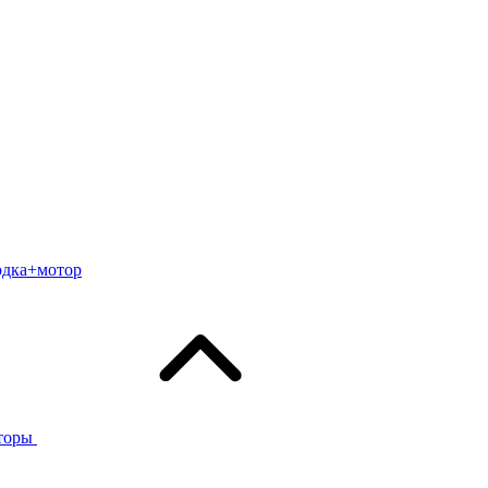
одка+мотор
торы