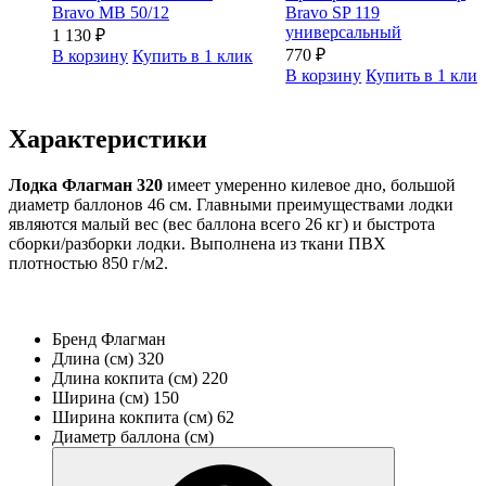
Bravo MB 50/12
Bravo SP 119
универсальный
1 130
₽
770
₽
В корзину
Купить в 1 клик
В корзину
Купить в 1 кли
Характеристики
Лодка Флагман 320
имеет умеренно килевое дно, большой
диаметр баллонов 46 см. Главными преимуществами лодки
являются малый вес (вес баллона всего 26 кг) и быстрота
сборки/разборки лодки. Выполнена из ткани ПВХ
плотностью 850 г/м2.
Бренд
Флагман
Длина (см)
320
Длина кокпита (см)
220
Ширина (см)
150
Ширина кокпита (см)
62
Диаметр баллона (см)