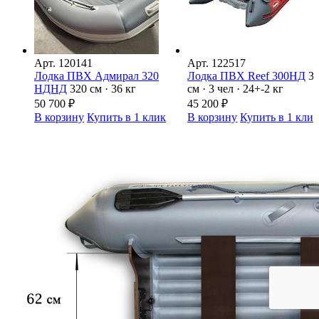
Арт.
120141
Арт.
122517
Лодка ПВХ Адмирал 320
Лодка ПВХ Reef 300НД
3
НДНД
320 см · 36 кг
см · 3 чел · 24+-2 кг
50 700
₽
45 200
₽
В корзину
Купить в 1 клик
В корзину
Купить в 1 кли