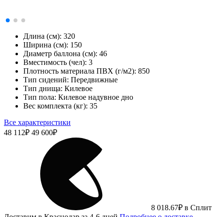
Длина (см):
320
Ширина (см):
150
Диаметр баллона (см):
46
Вместимость (чел):
3
Плотность материала ПВХ (г/м2):
850
Тип сидений:
Передвижные
Тип днища:
Килевое
Тип пола:
Килевое надувное дно
Вес комплекта (кг):
35
Все характеристики
48 112
₽
49 600
₽
8 018.67
₽
в Сплит
Доставим в Краснодар за 4-6 дней
Подробнее о доставке