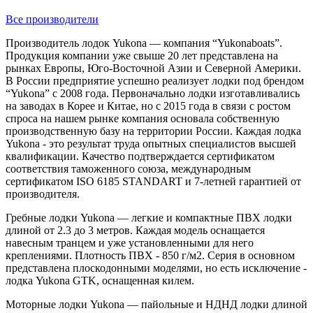
Все производители
Производитель лодок Yukona — компания “Yukonaboats”.
Продукция компании уже свыше 20 лет представлена на
рынках Европы, Юго-Восточной Азии и Северной Америки.
В России предприятие успешно реализует лодки под брендом
“Yukona” с 2008 года. Первоначально лодки изготавливались
на заводах в Корее и Китае, но с 2015 года в связи с ростом
спроса на нашем рынке компания основала собственную
производственную базу на территории России. Каждая лодка
Yukona - это результат труда опытных специалистов высшей
квалификации. Качество подтверждается сертификатом
соответствия таможенного союза, международным
сертификатом ISO 6185 STANDART и 7-летней гарантией от
производителя.
Гребные лодки Yukona — легкие и компактные ПВХ лодки
длиной от 2.3 до 3 метров. Каждая модель оснащается
навесным транцем и уже установленными для него
креплениями. Плотность ПВХ - 850 г/м2. Серия в основном
представлена плоскодонными моделями, но есть исключение -
лодка Yukona GTK, оснащенная килем.
Моторные лодки Yukona — пайольные и НДНД лодки длиной