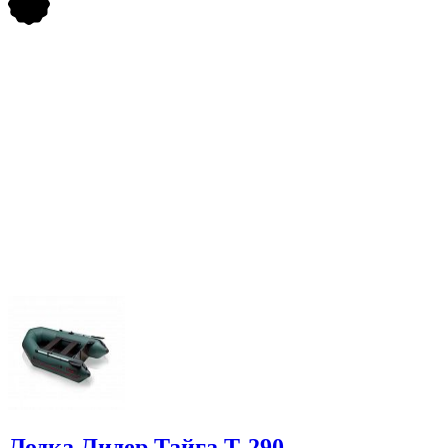
Лодка Лидер Тайга Т-290