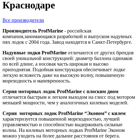
Краснодаре
Все производители
Производитель ProfMarine
- российская
компания,занимающаяся разработкой и выпуском надувных
пвх лодок с 2004 года. Завод находится в Санкт-Петербурге.
Надувные лодки ProfMarine
отличаются от других брендов
своей уникальной конструкцией: диаметр баллона одинаков
по всей длине, а носовая часть широкая и высоко
приподнятая. Подобная конструкция обеспечивает лодке
легкую всхожесть даже на высокую волну, повышенную
мореходность и маневренность.
Серия моторных лодок ProfMarine с плоским дном
отличается быстрым и легким выходом на глисс под мотором
меньшей мощности, чем у аналогичных килевых моделей.
Серия моторных лодок ProfMarine “Эконом” с килем
характеризуется повышенной мореходностью, лучшей
управляемостью и способностью выдерживать сильные
волны. На килевых моторных лодках ProfMarine Эконом
можно уходить на более дальние расстояния от берега.