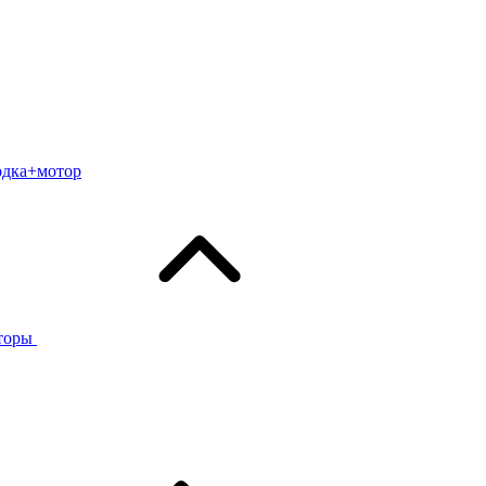
одка+мотор
торы