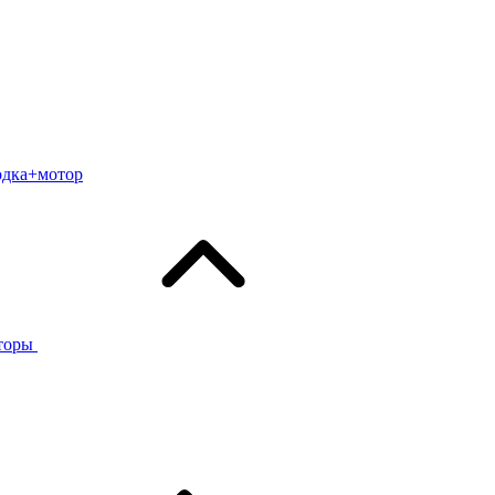
одка+мотор
торы