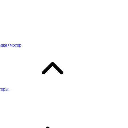
одка+мотор
торы