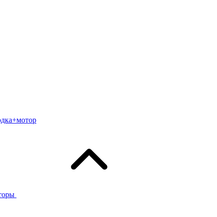
одка+мотор
торы